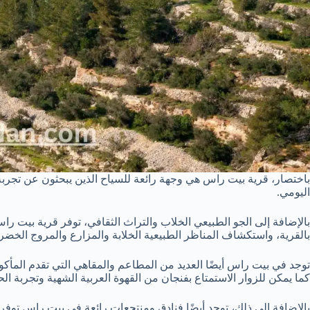
باختصار، قرية بيت راس هي وجهة رائعة للسياح الذين يبحثون عن تجربة فري
اليومي.
بالإضافة إلى الجو الطبيعي الخلاب والتراث الثقافي، توفر قرية بيت را
بالقرية، واستكشاف المناظر الطبيعية الخلابة والمزارع والمروج الخضرا
توجد في بيت راس أيضًا العديد من المطاعم والمقاهي التي تقدم المأكولا
كما يمكن للزوار الاستمتاع بفنجان من القهوة العربية الشهية وتجربة الح
بالإضافة إلى ذلك، توجد أيضًا فنادق ومنتجعات رائعة في بيت راس توفر 