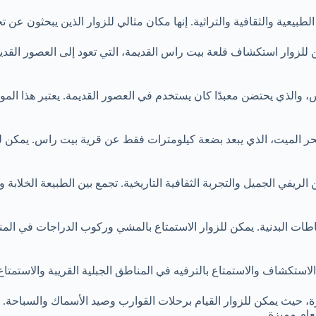
بيعية والثقافية والتراثية. إنها مكان مثالي للزوار الذين يبحثون عن 
كن للزوار استكشاف قلعة بيت راس القديمة، التي تعود إلى العصور القديمة
، والذي يحتضن معبدًا كان يستخدم في العصور القديمة. يعتبر هذا المو
بحر الميت، الذي يبعد بضعة كيلومترات فقط عن قرية بيت راس. يمكن للزو
يفي الجميل والتجربة الثقافية التاريخية. تجمع بين الطبيعة الخلابة و
لنشاطات البدنية. يمكن للزوار الاستمتاع بالمشي وركوب الدراجات في ال
تكشاف والاستمتاع بالترفيه في المناطق الجبلية القريبة والاستمتاع بإ
رة، حيث يمكن للزوار القيام برحلات القوارب وصيد الأسماك والسباحة. 
عام مميزة.