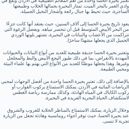
تعتبر بحيرة الحسا واحدة من أهم المعالم الطبيعية في الأردن وتقع في
وادي الغمر بالبحر الميت. تمتاز البحيرة بجمالها الخلاب وطبيعتها
الساحرة، حيث تحيط بها جبال رائعة وأشجار النخيل الجميلة.
يعود تاريخ بحيرة الحسا إلى آلاف السنين، حيث يعتقد أنها كانت جزءًا
من البحر الأبيض المتوسط قبل أن تنحسر مياهه. وبفضل الرغوة التي
تتراكمت من الأعشاب والنباتات في البحيرة، تشتهر بلونها الوردي
الجميل الذي يجعلها مشهدًا ساحرًا.
وتعتبر بحيرة الحسا حديقة طبيعية للعديد من أنواع النباتات والحيوانات
المهددة بالانقراض، بما في ذلك طيور البجع الأبيض والبط والمجلجل
وغيرها. وهذا يجعلها موطنًا للعديد من الأنواع التي يهتم بها علماء البيئة
ومحبي الطبيعة.
بالإضافة إلى ذلك، تعتبر بحيرة الحسا واحدة من أفضل الوجهات لمحبي
الرياضات المائية في الأردن. يمكنك الاستمتاع بركوب القوارب أو
ركوب الكاياك في المياه الهادئة، وكذلك ممارسة رياضة الغطس
لاستكشاف الحياة البحرية الفريدة في البحيرة.
وخلال الزيارة، يمكنك الاستمتاع بالمناظر الخلابة للغروب والشروق
عند بحيرة الحسا، حيث توفر أجواء رومانسية وهادئة تجعل من الزيارة
تجربة لا تنسى.