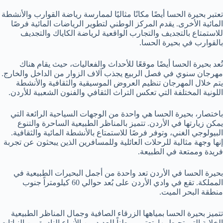
تعتبر بحيرة الحسا أيضًا مكانًا مثاليًا لممارسة رياضة القوارب والأنشطة
المائية الأخرى. يقدم المركز الوطني لتطوير الرياضات المائية فرصًا
للاستمتاع بالتجديف والتجارب الواقعية لرياضة الكاياك والتجديف
بالقوارب في بحيرة الحسا.
تُعد بحيرة الحسا أيضًا موقعًا للأحداث والفعاليات، حيث يقام هناك
مهرجان سنوي في فصل الربيع يجذب آلاف الزوار من الداخل والخارج.
يتم خلال المهرجان تنظيم العروض الموسيقية والثقافية والأنشطة
اللونية المختلفة التي تعكس التراث الثقافي والفنون الشعبية للأردن.
باختصار، بحيرة الحسا هي واحدة من الوجهات السياحية الرائعة التي
يمكن زيارتها في الأردن. تتميز بالمناظر الطبيعية الساحرة والتنوع
البيولوجي الغني، وتوفر فرصًا للاستمتاع بالأنشطة المائية والثقافية.
إنها وجهة مثالية للرحلات العائلية وللمسافرين الذين يبحثون عن تجربة
فريدة وممتعة في الطبيعة.
بحيرة الحسا في الأردن تعد واحدة من أجمل البحيرات الطبيعية في
المملكة. تقع في وادي الأردن على بُعد حوالي 60 كيلومتراً جنوب
منطقة البحر الميت.
تتميز بحيرة الحسا بمياهها الزرقاء الصافية وجمال المناظر الطبيعية
الخلابة التي تحيط بها. تعتبر موطناً للعديد من الأنواع النادرة من النباتات