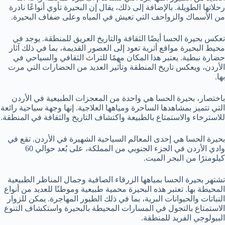
رحلاتها الطويلة. بالإضافة إلى ذلك، يقال إن البحيرة تأوي أنواعًا نادرة
من الأسماك والزواحف التي تعيش في المياه وعلى ضفاف البحيرة.
تعكس بحيرة الحسا أيضًا الثقافة والتاريخ العريق للمنطقة. يوجد في
محيط البحيرة مواقع أثرية تعود إلى العصور القديمة، بما في ذلك آثار
حضارة نبطية. يعتبر هذا المكان مهمًا للتراث الثقافي والسياحي في
الأردن، ويعكس تاريخ المنطقة وتأثير العديد من الحضارات التي مرت
بها.
باختصار، بحيرة الحسا هي واحدة من المعجزات الطبيعية في الأردن
التي تتميز بمشاهدها الساحرة ومياهها العلاجية. إنها وجهة سياحية رائعة
للاسترخاء والاستمتاع بالطبيعة واكتشاف التاريخ والثقافة في المنطقة.
بحيرة الحسا هي إحدى المعالم السياحية الشهيرة في الأردن. تقع في
وادي الأردن في الجزء الجنوبي من المملكة، على بُعد حوالي 60
كيلومترًا من البحر الميت.
تشتهر بحيرة الحسا بمياهها الزرقاء الصافية وجمال المناظر الطبيعية
المحيطة بها. تعتبر هذه البحيرة محمية طبيعية وموطنًا للعديد من أنواع
النباتات والحيوانات البرية، بما في ذلك الطيور المهاجرة. يمكن للزوار
الاستمتاع بالتجول في المسارات المحيطة بالبحيرة واستكشاف التنوع
البيولوجي الفريد للمنطقة.