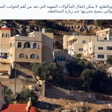
وبالطبع، لا يمكن إغفال المأكولات الشهية التي تعد من أهم الجوانب الس
والتي ينصح بتجربتها عند زيارة المحافظة.