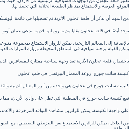
تعتبر قلعة عجلون من الوجهات السياحية الرئيسية في الاردن، حيث يمكن 
الموقع العريقة والاستمتاع بمناظر الطبيعة الخلابة التي تحيط بها.
من المهم أن نذكر أن قلعة عجلون الأثرية تم تسجيلها في قائمة اليونسكو 
توجد أيضًا في قلعة عجلون بقايا مدينة رومانية قديمة تدعى عمان أونو. ت
بالإضافة إلى المعالم التاريخية، يمكن للزوار الاستمتاع بمجموعة متنو
يمكن القيام برحلة سياحية في المناطق المحيطة وزيارة المزارات الد
باختصار، قلعة عجلون الأثرية تعد وجهة سياحية ممتازة للمسافرين الذين ي
كنيسة سانت جورج: روعة المعمار البيزنطي في قلب عجلون
كنيسة سانت جورج في عجلون هي واحدة من أبرز المعالم الدينية والثقافي
تقع كنيسة سانت جورج في المنطقة التي تطل على وادي الأردن، مما يوفر
على واجهة الكنيسة، يمكن للزائرين مشاهدة النوافذ المزخرفة والأعمدة 
من الداخل، يمكن للزائرين الاستمتاع بفن البيزنطي التفصيلي، مع القب
المنطقة.