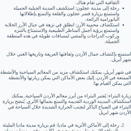
الثقافية التي تقام هناك.
رحلة إلى مدينة عجلون: استكشف المدينة الجبلية الجميلة
واستمتع بزيارة قصر عجلون والقلعة والتمتع بإطلالاتها
البانورامية الرائعة.
استكشاف محمية الأرز: انطلق في نزهة في جبال الأرز الخلابة
واستمتع برؤية أجمل المناظر الطبيعية والاستمتاع بالتنزه
وركوب الدراجات والمشي لمسافات طويلة في هذه المنطقة
الجميلة.
استمتع بإكتشاف جمال الأردن وثقافتها العريقة وتاريخها الغني خلال
شهر أبريل.
في شهر أبريل، يمكنك استكشاف مزيد من المعالم السياحية والأنشطة
الممتعة في الأردن. إليك بعض الأماكن التي يمكن زيارتها والأنشطة
التي يمكن القيام بها:
زيارة البتراء: يُعتبر البتراء من أبرز معالم الأردن السياحية. يمكنك
استكشاف المدينة الوردية القديمة والتمتع بجمالها الأثري. يُنصَح بزيارة
البتراء في الصباح الباكر لتجنب الحرارة الشديدة خلال السياحة في
الأردن شهر ابريل
رحلة إلى الأماكن الأثرية في مادبا: قم بزيارة مدينة مادبا المليئة
بالمواقع الاثرية مثل مدينة معبد هيراكليس وقصر موزا ورومان