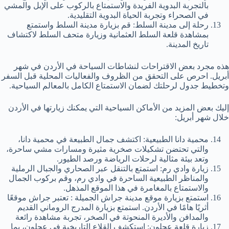
بالتجربة البدوية الفريدة والاستمتاع بالركوب على الإبل والمشي
في الصحراء وتجربة الحياة البدوية التقليدية.
رحلة إلى مدينة السلط: قم بزيارة مدينة السلط واستمتع
بمشاهدة قلعة السلط العثمانية وزيارة متحف السلط لاكتشاف
تاريخ المدينة.
هذه مجرد بعض الاقتراحات لنشاطات السياحة في الأردن في شهر
أبريل. احرص على التحقق من الظروف والفعاليات المحلية قبل السفر
وتخطيط جدول لرحلتك لضمان الاستمتاع الكامل بالمعالم السياحية.
إليك بعض المزيد من الأماكن السياحية التي يمكنك زيارتها في الأردن
خلال شهر أبريل:
محمية دانا الطبيعية: اكتشف جمال الطبيعة في محمية دانا،
والتي تحتضن تشكيلات صخرية مثيرة ومسارات مشي ساحرة،
وتعد بيئة مثالية لرحلات الرياضة ورصد الطيور.
زيارة وادي رم: استمتع بالتنقل عبر الصحاري والجبال الرملية
والمناظر الطبيعية الساحرة في وادي رم، وقم بركوب الجمال
والاستمتاع بالمغامرة في هذا الموقع المذهل.
استمتع بزيارة موقع مدينة جراش الجميلة : تعتبر جراش موقعًا
أثريًا هامًا في الأردن. استمتع بزيارة المدرج الروماني القديم
والمدافن والأديرة المنحوتة في الصخر، تجربة مشاهدة رائعة
زيارة قلعة عجلون: استكشف القلاع التاريخية في عجلون، بما