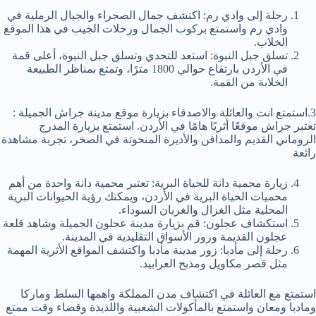
رحلة إلى وادي رم: اكتشف جمال الصحراء والجبال الرملية في
وادي رم واستمتع بركوب الجمال ورحلات الجيب في هذا الموقع
الخلاب.
تسلق جبل النبوة: استعد للتحدي وتسلق جبل النبوة، أعلى قمة
في الأردن بارتفاع حوالي 1800 مترًا، وتمتع بمناظر الطبيعة
الخلابة من القمة.
3.استمتع انت والعائلة والاصدقاء بزيارة موقع مدينة جراش الجميلة :
تعتبر جراش موقعًا أثريًا هامًا في الأردن. استمتع بزيارة المدرج
الروماني القديم والمدافن والأديرة المنحوتة في الصخر، تجربة مشاهدة
رائعة
زيارة محمية دانة للحياة البرية: تعتبر محمية دانة واحدة من أهم
محميات الحياة البرية في الأردن، ويمكنك رؤية الحيوانات البرية
المحلية مثل الغزال والغربان السوداء.
استكشاف عجلون: قم بزيارة مدينة عجلون الجميلة وشاهد قلعة
عجلون القديمة وزور الأسواق التقليدية في المدينة.
رحلة إلى مأدبا: زور مدينة مأدبا واكتشف المواقع الأثرية المهمة
مثل قصر مكاويل ومذبح العرابيد.
استمتع مع العائلة في اكتشاف مدن المملكة واهمها السلط وماركا
ومادبا ومعان واستمتع بالمأكولات الشعبية واللذيذة وقضاء وقت ممتع