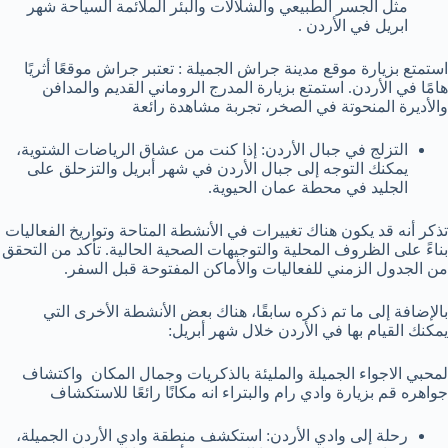
مثل الجسر الطبيعي والشلالات والبئر الملائمة السياحة شهر
ابريل في الأردن .
استمتع بزيارة موقع مدينة جراش الجميلة : تعتبر جراش موقعًا أثريًا
هامًا في الأردن. استمتع بزيارة المدرج الروماني القديم والمدافن
والأديرة المنحوتة في الصخر، تجربة مشاهدة رائعة
التزلج في جبال الأردن: إذا كنت من عشاق الرياضات الشتوية،
يمكنك التوجه إلى جبال الأردن في شهر أبريل والتزحلق على
الجليد في محطة عمان الحيوية.
تذكر أنه قد يكون هناك تغييرات في الأنشطة المتاحة وتواريخ الفعاليات
بناءً على الظروف المحلية والتوجيهات الصحية الحالية. تأكد من التحقق
من الجدول الزمني للفعاليات والأماكن المفتوحة قبل السفر.
بالإضافة إلى ما تم ذكره سابقًا، هناك بعض الأنشطة الأخرى التي
يمكنك القيام بها في الأردن خلال شهر أبريل:
لمحبي الاجواء الجميلة والمليئة بالذكريات وجمال المكان واكتشاف
جواهره قم بزيارة وادي رام والبتراء انه مكانًا رائعًا للاستكشاف
رحلة إلى وادي الأردن: استكشف منطقة وادي الأردن الجميلة،