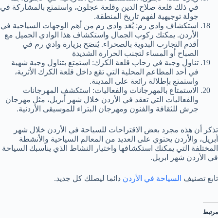
في ذلك قلعة صلاح الدين وقلعة عجلون، واستمتع بالمشاركة في
جولة توجيهية لفهم تاريخ المنطقة.
استكشاف وادي رم: يُعَد وادي رم من أهم الوجهات السياحية في
الأردن. يمكنك ركوب الجمال واستكشاف هذا الوادي الجميل مع
أقدم التجارب البدوية بالصحراء. يُنصَح بزيارة وادي رم في
الصباح أو المساء لتجنب الحرارة الشديدة
تناول وجبة في رحاب قلعة الكرك: استمتع بتناول وجبة شهية
في أحد المطاعم المحلية التي تقع داخل قلعة الكرك الأثرية،
واستمتع بإطلالة رائعة على المدينة.
الاستمتاع بالمهرجانات والفعاليات: استكشف المهرجانات
والفعاليات التي تعقد في الأردن خلال شهر أبريل، مثل مهرجان
جرش للثقافة والفنون ومهرجان البتراء للموسيقى الأردنية.
تذكر أن هذه مجرد بعض الاقتراحات للسياحة في الأردن خلال شهر
أبريل، والأردن يحتوي على العديد من المعالم السياحية والأنشطة
المختلفة التي يمكنك استكشافها واختيار النشاط الذي يناسبك السياحة
في الأردن شهر ابريل.
تابع تصنيف
السياحة في الأردن
دائما ليصلك كل جديد.
مرتبط