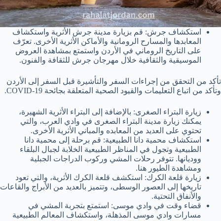
استكشاف جرش: قم بزيارة مدينة جرش الأثرية واستكشاف
المعابدها والمسارح الرومانية والأماكن الأثرية الأخرى. تعرّف
على التاريخ الروماني في الأردن واستمتع بمشاهدة العروض
الموسيقية والثقافية خلال مهرجان جرش للثقافة والفنون.
تأكد من التحقق من إجراءات السفر والتأشيرة قبل السفر إلى الأردن
وتأكد من اتباع التعليمات والقيود الصحية المتعلقة بجائحة COVID-19.
زيارة البتراء الصغرى: بالإضافة إلى البتراء الأثرية الشهيرة،
يمكنك زيارة مدينة البتراء الصغرى في وادي العرب، والتي
تحتوي على العديد من المعابده والمباني الأثرية الأخرى.
استكشاف محمية دانا الطبيعية: قم برحلة إلى محمية دانا
الطبيعية وتجول في المناظر الطبيعية الخلابة لجبال البلقاء
ووديانها. تتوفر رحلات المشي وركوب الدراجات الجبلية
ومشاهدة الطيور هنا.
زيارة قلعة الكرك: استكشف قلعة الكرك الأثرية، والتي تعود
تاريخها إلى العصور الوسطى، وتتميز بالعديد من الأبراج والقاعات
والأنفاق التحتية.
قضاء وقت في وادي موسى: استمتع بتجربة المشي في
مسارات وادي موسى المذهلة، واستكشاف المعالم الطبيعية