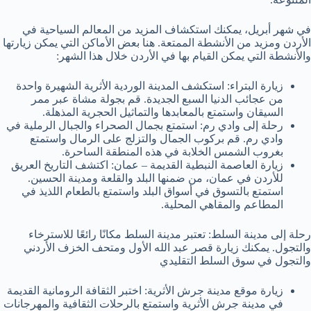
في شهر أبريل، يمكنك استكشاف المزيد من المعالم السياحية في
الأردن ومزيد من الأنشطة الممتعة. هنا بعض الأماكن التي يمكن زيارتها
والأنشطة التي يمكن القيام بها في الأردن خلال هذا الشهر:
زيارة البتراء: استكشف المدينة الوردية الأثرية الشهيرة واحدة
من عجائب الدنيا السبع الجديدة. قم بجولة مشاة عبر ممر
السيقان واستمتع بالمعابدها والتماثيل الحجرية المذهلة.
رحلة إلى وادي رم: استمتع بجمال الصحراء والجبال الرملية في
وادي رم. قم بركوب الجمال والتزلج على الرمال واستمتع
بغروب الشمس الخلابة في هذه المنطقة الساحرة.
زيارة العاصمة النبطية القديمة – عمان: اكتشف التاريخ العريق
للأردن في عمان، من ضمنها البلد والقلعة ومدينة الحسين.
استمتع بالتسوق في أسواق البلد واستمتع بالطعام اللذيذ في
المطاعم والمقاهي المحلية.
رحلة إلى مدينة السلط: تعتبر مدينة السلط مكانًا رائعًا للاسترخاء
والتجول. يمكنك زيارة قصر عبد الله الأول ومتحف الخزف الأردني
والتجول في سوق السلط التقليدي
زيارة موقع مدينة جرش الأثرية: اختبر الثقافة الرومانية القديمة
في مدينة جرش الأثرية واستمتع بالرحلات الثقافية والمهرجانات