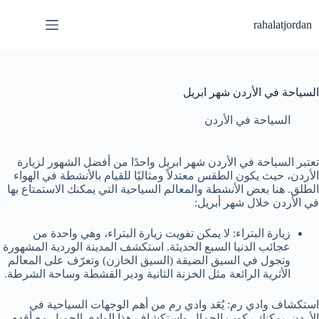
لتجاوز
لى
rahalatjordan
لمحتوى
السياحة في الأردن شهر ابريل
السياحة في الأردن
تعتبر السياحة في الأردن شهر ابريل واحدًا من أفضل الشهور لزيارة
الأردن، حيث يكون الطقس معتدلاً ومثاليًا للقيام بالأنشطة في الهواء
الطلق. هنا بعض الأنشطة والمعالم السياحية التي يمكنك الاستمتاع بها
في الأردن خلال شهر أبريل:
زيارة البتراء: لا يمكن تفويت زيارة البتراء، وهي واحدة من
عجائب الدنيا السبع الحديثة. استكشف المدينة الوردية المشهورة
وتجول في السيق الضيقة (السيق الخازن) وتعرّف على المعالم
الأثرية الرائعة مثل الخزنة الثانية ودير القشطة وساحة الشرطة.
استكشاف وادي رم: يُعَد وادي رم من أهم الوجهات السياحية في
الأردن. يمكنك ركوب الجمال واستكشاف هذا الوادي الجميل مع أقدم