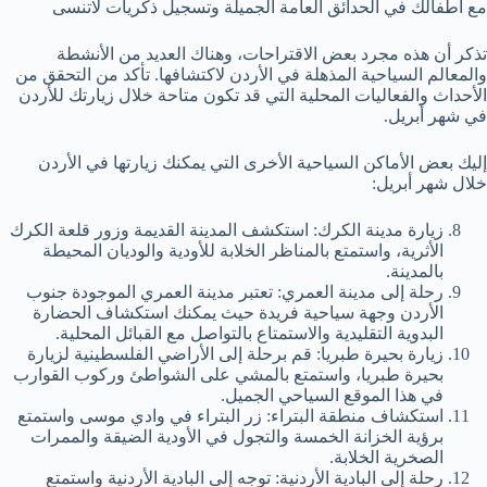
مع اطفالك في الحدائق العامة الجميلة وتسجيل ذكريات لاتنسى
تذكر أن هذه مجرد بعض الاقتراحات، وهناك العديد من الأنشطة
والمعالم السياحية المذهلة في الأردن لاكتشافها. تأكد من التحقق من
الأحداث والفعاليات المحلية التي قد تكون متاحة خلال زيارتك للأردن
في شهر أبريل.
إليك بعض الأماكن السياحية الأخرى التي يمكنك زيارتها في الأردن
خلال شهر أبريل:
زيارة مدينة الكرك: استكشف المدينة القديمة وزور قلعة الكرك
الأثرية، واستمتع بالمناظر الخلابة للأودية والوديان المحيطة
بالمدينة.
رحلة إلى مدينة العمري: تعتبر مدينة العمري الموجودة جنوب
الأردن وجهة سياحية فريدة حيث يمكنك استكشاف الحضارة
البدوية التقليدية والاستمتاع بالتواصل مع القبائل المحلية.
زيارة بحيرة طبريا: قم برحلة إلى الأراضي الفلسطينية لزيارة
بحيرة طبريا، واستمتع بالمشي على الشواطئ وركوب القوارب
في هذا الموقع السياحي الجميل.
استكشاف منطقة البتراء: زر البتراء في وادي موسى واستمتع
برؤية الخزانة الخمسة والتجول في الأودية الضيقة والممرات
الصخرية الخلابة.
رحلة إلى البادية الأردنية: توجه إلى البادية الأردنية واستمتع