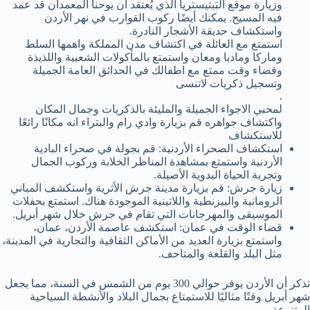
وزيارة موقع البَبتيستريا الذي يُعتقد أن يوحنا المعمدان قد عمد
فيه المسيح. يمكنك أيضًا ركوب القوارب في نهر الأردن
واستكشاف حديقة الأشجار النادرة.
استمتع مع العائلة في اكتشاف مدن المملكة واهمها السلط
وماركا ومادبا ومعان واستمتع بالمأكولات الشعبية واللذيذة
وقضاء وقت ممتع مع اطفالك في الحدائق العامة الجميلة
وتسجيل ذكريات لاتنسى
.
لمحبي الاجواء الجميلة والمليئة بالذكريات وجمال المكان
واكتشاف جواهره قم بزيارة وادي رام والبتراء انه مكانًا رائعًا
للاستكشاف
استكشاف الصحراء الأردنية: قم بجولة في صحراء البادية
الأردنية واستمتع بمشاهدة المناظر الخلابة وركوب الجمال
وتجربة الحياة البدوية الأصيلة.
زيارة جرش: قم بزيارة مدينة جرش الأثرية واستكشف المباني
الرومانية والبيزنطية واللاتينية الموجودة هناك. استمتع بحفلات
الموسيقى والمهرجانات التي تقام في جرش خلال شهر أبريل.
قضاء الوقت في عمان: استكشف عاصمة الأردن، عمان،
واستمتع بزيارة العديد من الأماكن الثقافية والتجارية في المدينة،
مثل البلد والقلعة والمتاحف.
تذكر أن الأردن يوفر حوالي 300 يوم من الشمس في السنة، مما يجعل
شهر أبريل وقتًا مثاليًا للاستمتاع بجمال البلاد والأنشطة السياحية
المتنوعة.